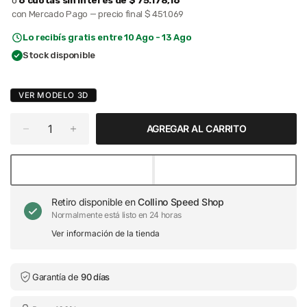
o
6 cuotas sin interés de
$ 75.178,16
con Mercado Pago — precio final
$ 451.069
Lo recibís gratis entre 10 Ago - 13 Ago
Stock disponible
VER MODELO 3D
AGREGAR AL CARRITO
Retiro disponible en
Collino Speed Shop
Normalmente está listo en 24 horas
Ver información de la tienda
Garantía de
90 días